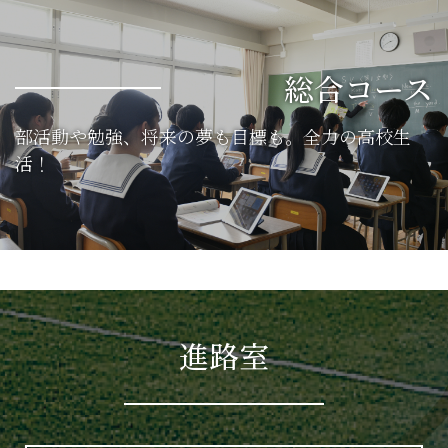
総合コース
部活動や勉強、将来の夢も目標も。
全力の高校生
活！
進路室