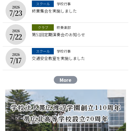
スクール
学校行事
2026
終業集会を実施しました
7/23
クラブ
吹奏楽部
2026
第51回定期演奏会のお知らせ
7/22
スクール
学校行事
2026
交通安全教室を実施しました
7/17
More