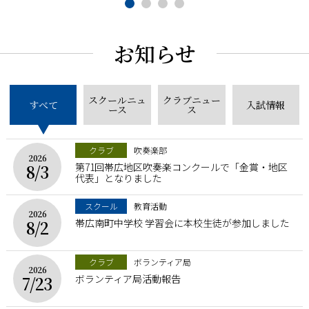
お知らせ
スクールニュ
クラブニュー
すべて
入試情報
ース
ス
クラブ
吹奏楽部
2026
第71回帯広地区吹奏楽コンクールで「金賞・地区
8/3
代表」となりました
スクール
教育活動
2026
帯広南町中学校 学習会に本校生徒が参加しました
8/2
クラブ
ボランティア局
2026
ボランティア局活動報告
7/23