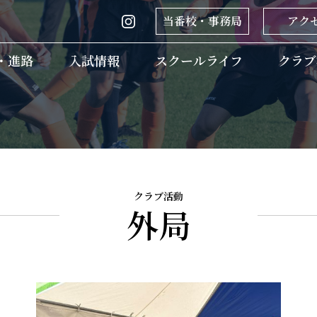
当番校・事務局
アク
・進路
入試情報
ホーム
スクールライフ
クラブ
クラブ活動
外局