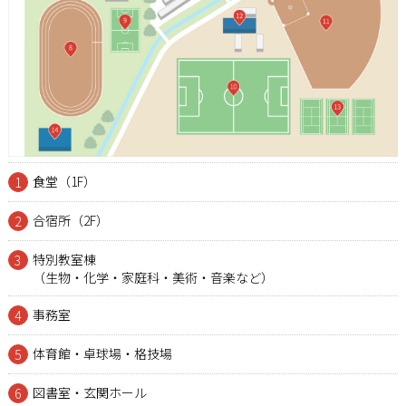
食堂（1F）
1
合宿所（2F）
2
特別教室棟
3
（生物・化学・家庭科・美術・音楽など）
事務室
4
体育館・卓球場・格技場
5
図書室・玄関ホール
6