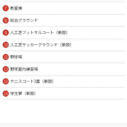
教室棟
7
総合グラウンド
8
人工芝フットサルコート（新設）
9
人工芝サッカーグラウンド（新設）
10
野球場
11
野球室内練習場
12
テニスコート3面（新設）
13
学生寮（新設）
14